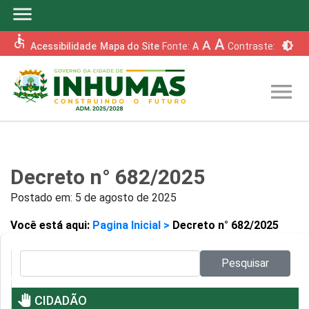
menu
accessible
A
A
brightness_6
Acessibilidade
Mapa do Site
Fonte:
A
Contraste:
menu
Decreto n° 682/2025
Postado em:
5 de agosto de 2025
Você está aqui:
Pagina Inicial >
Decreto n° 682/2025
Pesquisar no site:
Pesquisar
pan_tool
CIDADÃO