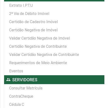
Extrato I.P.T.U
2ª Via de Débito Imóvel
Certidão de Cadastro Imóvel
Certidão Negativa de Imóvel
Validar Certidão Negativa de Imóvel
Certidão Negativa de Contribuinte
Validar Certidão Negativa de Contribuinte
Requerimentos de Meio Ambiente
Eventos
supervisor_account
SERVIDORES
Consultar Matrícula
ContraCheque
Cédula C