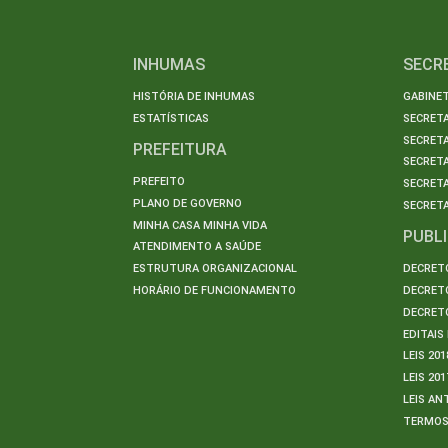
INHUMAS
SECR
HISTÓRIA DE INHUMAS
GABINET
ESTATÍSTICAS
SECRET
SECRETA
PREFEITURA
SECRETA
PREFEITO
SECRET
PLANO DE GOVERNO
SECRETA
MINHA CASA MINHA VIDA
PUBL
ATENDIMENTO A SAÚDE
ESTRUTURA ORGANIZACIONAL
DECRETO
HORÁRIO DE FUNCIONAMENTO
DECRETO
DECRETO
EDITAI
LEIS 201
LEIS 201
LEIS AN
TERMO