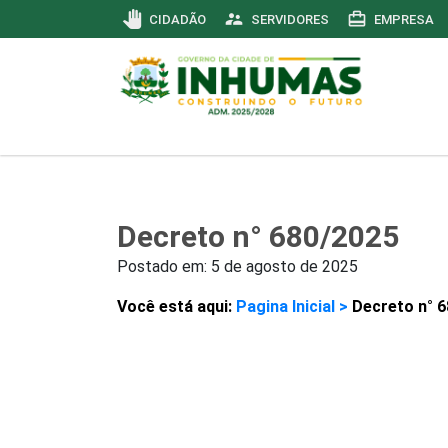
pan_tool
supervisor_account
card_travel
CIDADÃO
SERVIDORES
EMPRESA
Decreto n° 680/2025
Postado em:
5 de agosto de 2025
Você está aqui:
Pagina Inicial >
Decreto n° 