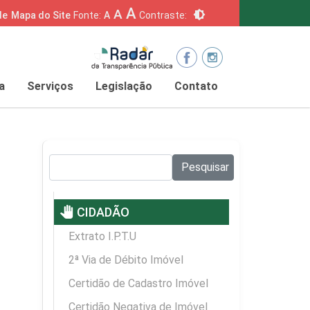
A
A
brightness_6
de
Mapa do Site
Fonte:
A
Contraste:
a
Serviços
Legislação
Contato
Pesquisar no site:
Pesquisar
pan_tool
CIDADÃO
Extrato I.P.T.U
2ª Via de Débito Imóvel
Certidão de Cadastro Imóvel
Certidão Negativa de Imóvel