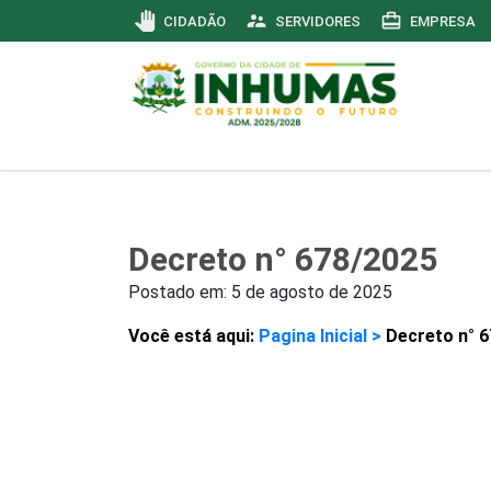
pan_tool
supervisor_account
card_travel
CIDADÃO
SERVIDORES
EMPRESA
Decreto n° 678/2025
Postado em:
5 de agosto de 2025
Você está aqui:
Pagina Inicial >
Decreto n° 