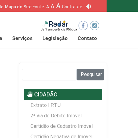
A
A
brightness_6
de
Mapa do Site
Fonte:
A
Contraste:
a
Serviços
Legislação
Contato
Pesquisar no site:
Pesquisar
pan_tool
CIDADÃO
Extrato I.P.T.U
2ª Via de Débito Imóvel
Certidão de Cadastro Imóvel
Certidão Negativa de Imóvel