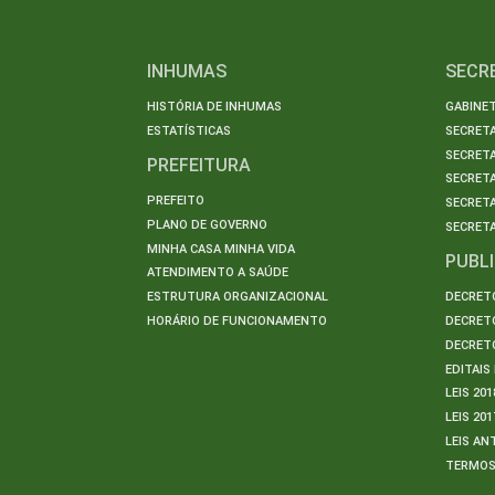
INHUMAS
SECR
HISTÓRIA DE INHUMAS
GABINET
ESTATÍSTICAS
SECRET
SECRETA
PREFEITURA
SECRETA
PREFEITO
SECRET
PLANO DE GOVERNO
SECRETA
MINHA CASA MINHA VIDA
PUBL
ATENDIMENTO A SAÚDE
ESTRUTURA ORGANIZACIONAL
DECRETO
HORÁRIO DE FUNCIONAMENTO
DECRETO
DECRETO
EDITAI
LEIS 201
LEIS 201
LEIS AN
TERMO