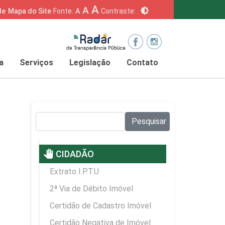
A
A
brightness_6
de
Mapa do Site
Fonte:
A
Contraste:
a
Serviços
Legislação
Contato
Pesquisar no site:
Pesquisar
pan_tool
CIDADÃO
Extrato I.P.T.U
2ª Via de Débito Imóvel
Certidão de Cadastro Imóvel
Certidão Negativa de Imóvel