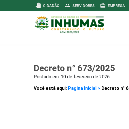
pan_tool
supervisor_account
card_travel
CIDADÃO
SERVIDORES
EMPRESA
Decreto n° 673/2025
Postado em:
10 de fevereiro de 2026
Você está aqui:
Pagina Inicial >
Decreto n° 