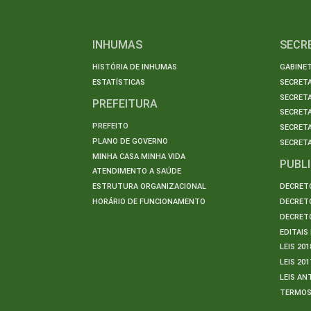
INHUMAS
SECR
HISTÓRIA DE INHUMAS
GABINET
ESTATÍSTICAS
SECRET
SECRETA
PREFEITURA
SECRETA
PREFEITO
SECRET
PLANO DE GOVERNO
SECRETA
MINHA CASA MINHA VIDA
PUBL
ATENDIMENTO A SAÚDE
ESTRUTURA ORGANIZACIONAL
DECRETO
HORÁRIO DE FUNCIONAMENTO
DECRETO
DECRETO
EDITAI
LEIS 201
LEIS 201
LEIS AN
TERMO