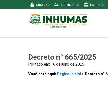
pan_tool
supervisor_account
card_travel
CIDADÃO
SERVIDORES
EMPRESA
Decreto n° 665/2025
Postado em:
16 de julho de 2025
Você está aqui:
Pagina Inicial >
Decreto n° 