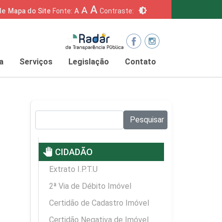
A
A
brightness_6
de
Mapa do Site
Fonte:
A
Contraste:
a
Serviços
Legislação
Contato
Pesquisar no site:
Pesquisar
pan_tool
CIDADÃO
Extrato I.P.T.U
2ª Via de Débito Imóvel
Certidão de Cadastro Imóvel
Certidão Negativa de Imóvel