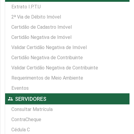
Extrato I.P.T.U
2ª Via de Débito Imóvel
Certidão de Cadastro Imóvel
Certidão Negativa de Imóvel
Validar Certidão Negativa de Imóvel
Certidão Negativa de Contribuinte
Validar Certidão Negativa de Contribuinte
Requerimentos de Meio Ambiente
Eventos
supervisor_account
SERVIDORES
Consultar Matrícula
ContraCheque
Cédula C