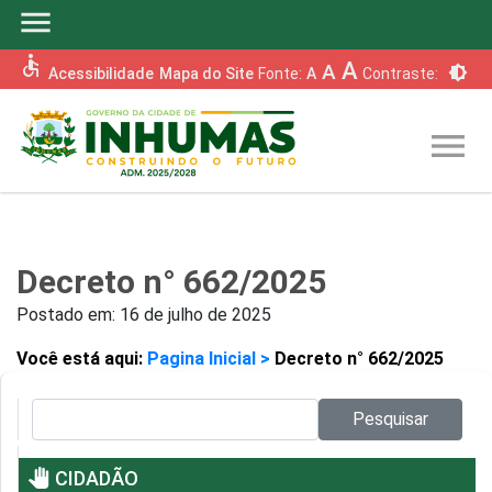
menu
accessible
A
A
brightness_6
Acessibilidade
Mapa do Site
Fonte:
A
Contraste:
menu
Decreto n° 662/2025
Postado em:
16 de julho de 2025
Você está aqui:
Pagina Inicial >
Decreto n° 662/2025
Pesquisar no site:
Pesquisar
pan_tool
CIDADÃO