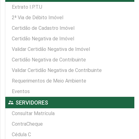
Extrato I.P.T.U
2ª Via de Débito Imóvel
Certidão de Cadastro Imóvel
Certidão Negativa de Imóvel
Validar Certidão Negativa de Imóvel
Certidão Negativa de Contribuinte
Validar Certidão Negativa de Contribuinte
Requerimentos de Meio Ambiente
Eventos
supervisor_account
SERVIDORES
Consultar Matrícula
ContraCheque
Cédula C