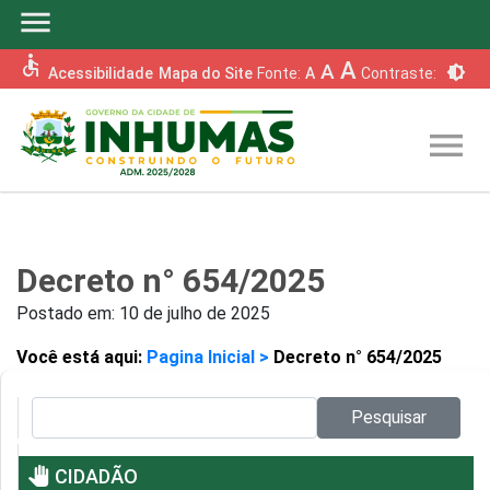
menu
accessible
A
A
brightness_6
Acessibilidade
Mapa do Site
Fonte:
A
Contraste:
menu
Decreto n° 654/2025
Postado em:
10 de julho de 2025
Você está aqui:
Pagina Inicial >
Decreto n° 654/2025
Pesquisar no site:
Pesquisar
pan_tool
CIDADÃO