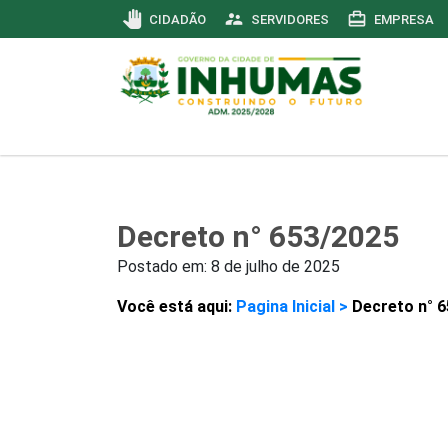
pan_tool
supervisor_account
card_travel
CIDADÃO
SERVIDORES
EMPRESA
Decreto n° 653/2025
Postado em:
8 de julho de 2025
Você está aqui:
Pagina Inicial >
Decreto n° 