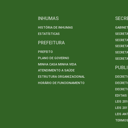
INHUMAS
SECR
HISTÓRIA DE INHUMAS
GABINET
ESTATÍSTICAS
SECRET
SECRETA
PREFEITURA
SECRETA
PREFEITO
SECRET
PLANO DE GOVERNO
SECRETA
MINHA CASA MINHA VIDA
PUBL
ATENDIMENTO A SAÚDE
ESTRUTURA ORGANIZACIONAL
DECRETO
HORÁRIO DE FUNCIONAMENTO
DECRETO
DECRETO
EDITAI
LEIS 201
LEIS 201
LEIS AN
TERMO