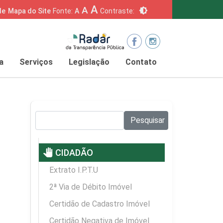
A
A
brightness_6
de
Mapa do Site
Fonte:
A
Contraste:
a
Serviços
Legislação
Contato
Pesquisar no site:
Pesquisar
pan_tool
CIDADÃO
Extrato I.P.T.U
2ª Via de Débito Imóvel
Certidão de Cadastro Imóvel
Certidão Negativa de Imóvel