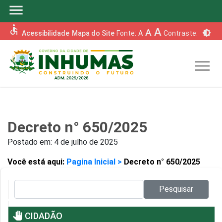
menu
accessible
A
A
brightness_6
Acessibilidade
Mapa do Site
Fonte:
A
Contraste:
menu
Decreto n° 650/2025
Postado em:
4 de julho de 2025
Você está aqui:
Pagina Inicial >
Decreto n° 650/2025
Pesquisar no site:
Pesquisar
pan_tool
CIDADÃO