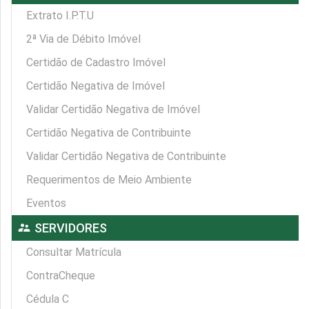
Extrato I.P.T.U
2ª Via de Débito Imóvel
Certidão de Cadastro Imóvel
Certidão Negativa de Imóvel
Validar Certidão Negativa de Imóvel
Certidão Negativa de Contribuinte
Validar Certidão Negativa de Contribuinte
Requerimentos de Meio Ambiente
Eventos
supervisor_account
SERVIDORES
Consultar Matrícula
ContraCheque
Cédula C