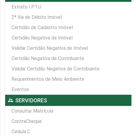
Extrato I.P.T.U
2ª Via de Débito Imóvel
Certidão de Cadastro Imóvel
Certidão Negativa de Imóvel
Validar Certidão Negativa de Imóvel
Certidão Negativa de Contribuinte
Validar Certidão Negativa de Contribuinte
Requerimentos de Meio Ambiente
Eventos
supervisor_account
SERVIDORES
Consultar Matrícula
ContraCheque
Cédula C