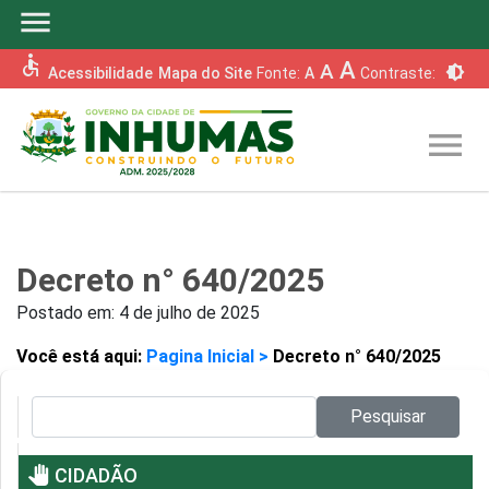
menu
accessible
A
A
brightness_6
Acessibilidade
Mapa do Site
Fonte:
A
Contraste:
menu
Decreto n° 640/2025
Postado em:
4 de julho de 2025
Você está aqui:
Pagina Inicial >
Decreto n° 640/2025
Pesquisar no site:
Pesquisar
pan_tool
CIDADÃO