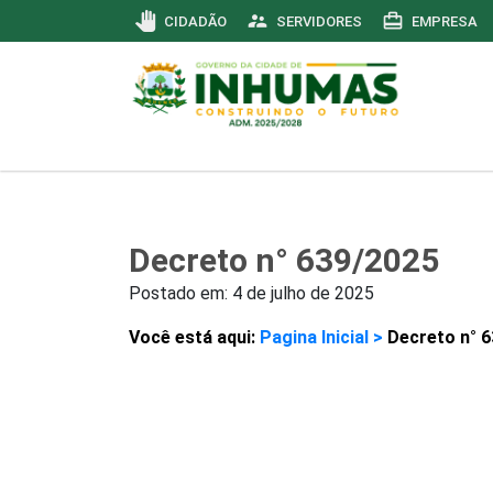
pan_tool
supervisor_account
card_travel
CIDADÃO
SERVIDORES
EMPRESA
Decreto n° 639/2025
Postado em:
4 de julho de 2025
Você está aqui:
Pagina Inicial >
Decreto n° 