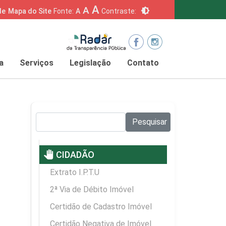
A
A
brightness_6
de
Mapa do Site
Fonte:
A
Contraste:
a
Serviços
Legislação
Contato
Pesquisar no site:
Pesquisar
pan_tool
CIDADÃO
Extrato I.P.T.U
2ª Via de Débito Imóvel
Certidão de Cadastro Imóvel
Certidão Negativa de Imóvel