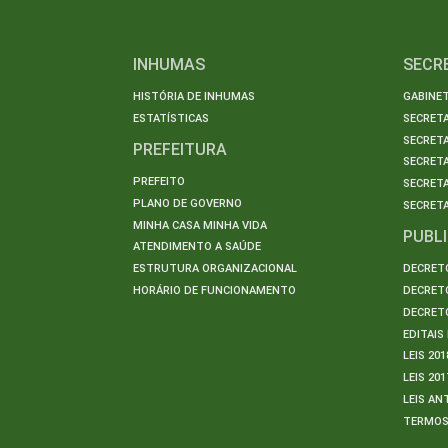
INHUMAS
SECR
HISTÓRIA DE INHUMAS
GABINET
ESTATÍSTICAS
SECRET
SECRETA
PREFEITURA
SECRETA
PREFEITO
SECRET
PLANO DE GOVERNO
SECRETA
MINHA CASA MINHA VIDA
PUBL
ATENDIMENTO A SAÚDE
ESTRUTURA ORGANIZACIONAL
DECRETO
HORÁRIO DE FUNCIONAMENTO
DECRETO
DECRETO
EDITAI
LEIS 201
LEIS 201
LEIS AN
TERMO