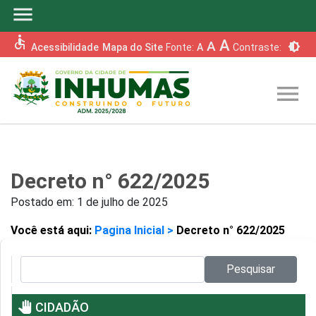
menu
accessible
A
A
brightness_6
Acessibilidade
Mapa do Site
Fonte:
A
Contraste:
menu
Decreto n° 622/2025
Postado em:
1 de julho de 2025
Você está aqui:
Pagina Inicial >
Decreto n° 622/2025
Pesquisar no site:
Pesquisar
pan_tool
CIDADÃO