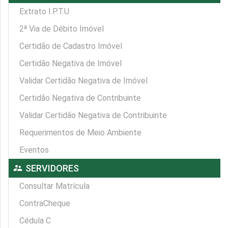
Extrato I.P.T.U
2ª Via de Débito Imóvel
Certidão de Cadastro Imóvel
Certidão Negativa de Imóvel
Validar Certidão Negativa de Imóvel
Certidão Negativa de Contribuinte
Validar Certidão Negativa de Contribuinte
Requerimentos de Meio Ambiente
Eventos
supervisor_account
SERVIDORES
Consultar Matrícula
ContraCheque
Cédula C