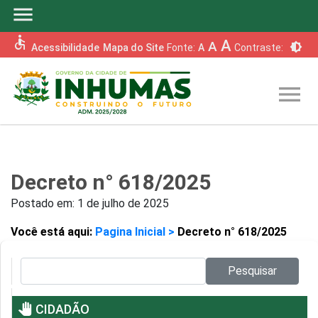
menu
accessible
A
A
brightness_6
Acessibilidade
Mapa do Site
Fonte:
A
Contraste:
menu
Decreto n° 618/2025
Postado em:
1 de julho de 2025
Você está aqui:
Pagina Inicial >
Decreto n° 618/2025
Pesquisar no site:
Pesquisar
pan_tool
CIDADÃO