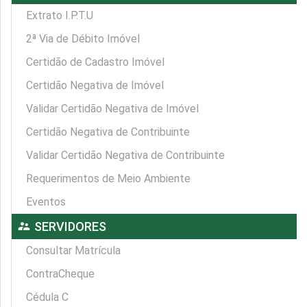
Extrato I.P.T.U
2ª Via de Débito Imóvel
Certidão de Cadastro Imóvel
Certidão Negativa de Imóvel
Validar Certidão Negativa de Imóvel
Certidão Negativa de Contribuinte
Validar Certidão Negativa de Contribuinte
Requerimentos de Meio Ambiente
Eventos
supervisor_account
SERVIDORES
Consultar Matrícula
ContraCheque
Cédula C