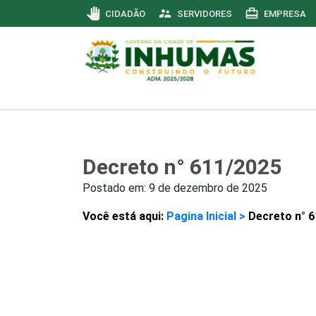
pan_tool
supervisor_account
card_travel
CIDADÃO
SERVIDORES
EMPRESA
Decreto n° 611/2025
Postado em:
9 de dezembro de 2025
Você está aqui:
Pagina Inicial >
Decreto n° 