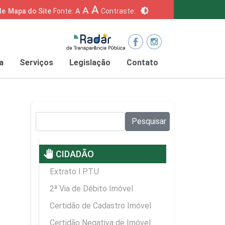
A
A
brightness_6
de
Mapa do Site
Fonte:
A
Contraste:
a
Serviços
Legislação
Contato
Pesquisar no site:
Pesquisar
pan_tool
CIDADÃO
Extrato I.P.T.U
2ª Via de Débito Imóvel
Certidão de Cadastro Imóvel
Certidão Negativa de Imóvel