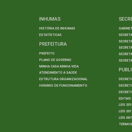
INHUMAS
SECR
HISTÓRIA DE INHUMAS
GABINET
ESTATÍSTICAS
SECRET
SECRETA
PREFEITURA
SECRETA
PREFEITO
SECRET
PLANO DE GOVERNO
SECRETA
MINHA CASA MINHA VIDA
PUBL
ATENDIMENTO A SAÚDE
ESTRUTURA ORGANIZACIONAL
DECRETO
HORÁRIO DE FUNCIONAMENTO
DECRETO
DECRETO
EDITAI
LEIS 201
LEIS 201
LEIS AN
TERMO