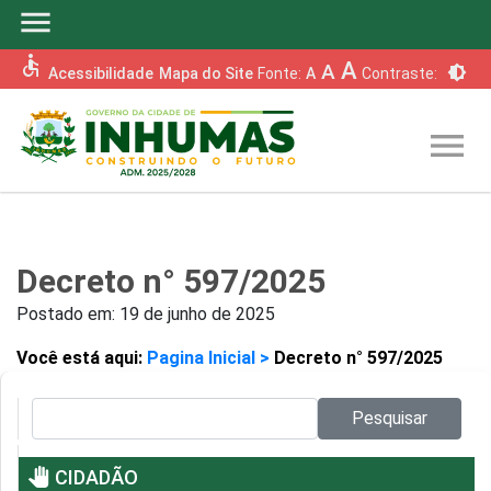
menu
accessible
A
A
brightness_6
Acessibilidade
Mapa do Site
Fonte:
A
Contraste:
menu
Decreto n° 597/2025
Postado em:
19 de junho de 2025
Você está aqui:
Pagina Inicial >
Decreto n° 597/2025
Pesquisar no site:
Pesquisar
pan_tool
CIDADÃO