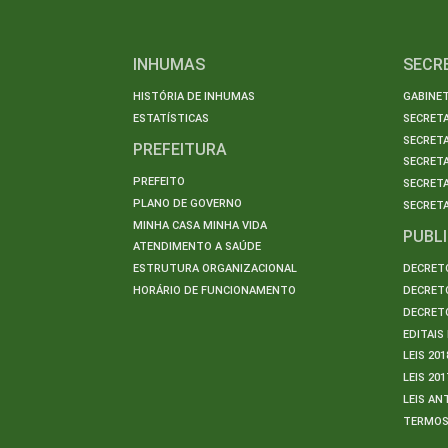
INHUMAS
SECR
HISTÓRIA DE INHUMAS
GABINET
ESTATÍSTICAS
SECRET
SECRETA
PREFEITURA
SECRETA
PREFEITO
SECRET
PLANO DE GOVERNO
SECRETA
MINHA CASA MINHA VIDA
PUBL
ATENDIMENTO A SAÚDE
ESTRUTURA ORGANIZACIONAL
DECRETO
HORÁRIO DE FUNCIONAMENTO
DECRETO
DECRETO
EDITAI
LEIS 201
LEIS 201
LEIS AN
TERMO