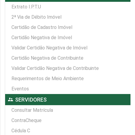
Extrato I.P.T.U
2ª Via de Débito Imóvel
Certidão de Cadastro Imóvel
Certidão Negativa de Imóvel
Validar Certidão Negativa de Imóvel
Certidão Negativa de Contribuinte
Validar Certidão Negativa de Contribuinte
Requerimentos de Meio Ambiente
Eventos
supervisor_account
SERVIDORES
Consultar Matrícula
ContraCheque
Cédula C