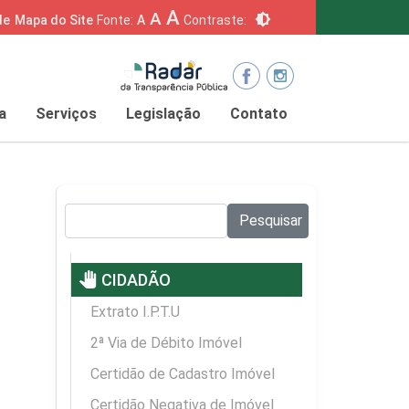
A
A
brightness_6
de
Mapa do Site
Fonte:
A
Contraste:
a
Serviços
Legislação
Contato
Pesquisar no site:
Pesquisar
pan_tool
CIDADÃO
Extrato I.P.T.U
2ª Via de Débito Imóvel
Certidão de Cadastro Imóvel
Certidão Negativa de Imóvel