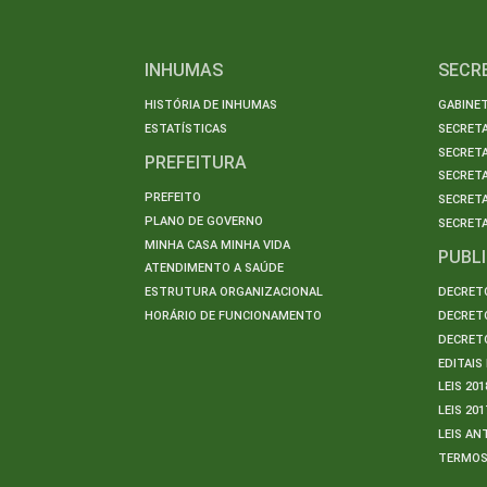
INHUMAS
SECR
HISTÓRIA DE INHUMAS
GABINET
ESTATÍSTICAS
SECRET
SECRETA
PREFEITURA
SECRETA
PREFEITO
SECRET
PLANO DE GOVERNO
SECRETA
MINHA CASA MINHA VIDA
PUBL
ATENDIMENTO A SAÚDE
ESTRUTURA ORGANIZACIONAL
DECRETO
HORÁRIO DE FUNCIONAMENTO
DECRETO
DECRETO
EDITAI
LEIS 201
LEIS 201
LEIS AN
TERMO