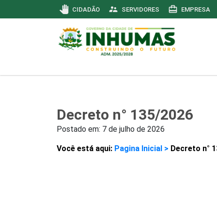
pan_tool
supervisor_account
card_travel
CIDADÃO
SERVIDORES
EMPRESA
Decreto n° 135/2026
Postado em:
7 de julho de 2026
Você está aqui:
Pagina Inicial >
Decreto n° 