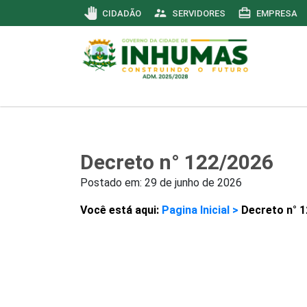
pan_tool
supervisor_account
card_travel
CIDADÃO
SERVIDORES
EMPRESA
Decreto n° 122/2026
Postado em:
29 de junho de 2026
Você está aqui:
Pagina Inicial >
Decreto n° 