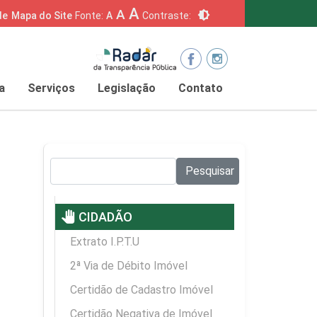
A
A
brightness_6
de
Mapa do Site
Fonte:
A
Contraste:
a
Serviços
Legislação
Contato
Pesquisar no site:
Pesquisar
pan_tool
CIDADÃO
Extrato I.P.T.U
2ª Via de Débito Imóvel
Certidão de Cadastro Imóvel
Certidão Negativa de Imóvel