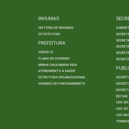
INHUMAS
SECR
HISTÓRIA DE INHUMAS
GABINET
ESTATÍSTICAS
SECRET
SECRETA
PREFEITURA
SECRETA
PREFEITO
SECRET
PLANO DE GOVERNO
SECRETA
MINHA CASA MINHA VIDA
PUBL
ATENDIMENTO A SAÚDE
ESTRUTURA ORGANIZACIONAL
DECRETO
HORÁRIO DE FUNCIONAMENTO
DECRETO
DECRETO
EDITAI
LEIS 201
LEIS 201
LEIS AN
TERMO