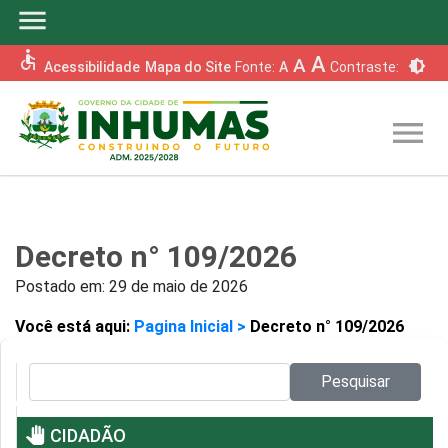
menu
accessible
A
A
brightness_6
Acessibilidade
Mapa do Site
Fonte:
A
Contraste:
menu
Decreto n° 109/2026
Postado em:
29 de maio de 2026
Você está aqui:
Pagina Inicial >
Decreto n° 109/2026
Pesquisar no site:
Pesquisar
pan_tool
CIDADÃO