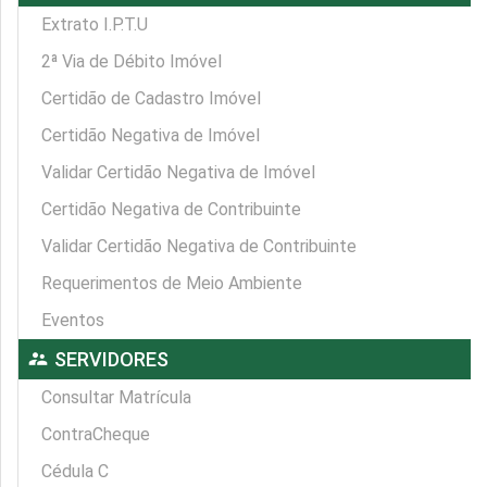
Extrato I.P.T.U
2ª Via de Débito Imóvel
Certidão de Cadastro Imóvel
Certidão Negativa de Imóvel
Validar Certidão Negativa de Imóvel
Certidão Negativa de Contribuinte
Validar Certidão Negativa de Contribuinte
Requerimentos de Meio Ambiente
Eventos
supervisor_account
SERVIDORES
Consultar Matrícula
ContraCheque
Cédula C