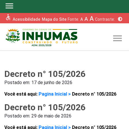
menu
accessible
A
A
brightness_6
Acessibilidade
Mapa do Site
Fonte:
A
Contraste:
menu
Decreto n° 105/2026
Postado em:
17 de junho de 2026
Você está aqui:
Pagina Inicial >
Decreto n° 105/2026
Decreto n° 105/2026
Postado em:
29 de maio de 2026
Você está aqui:
Pagina Inicial >
Decreto n° 105/2026