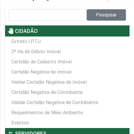
Pesquisar no site:
Pesquisar
pan_tool
CIDADÃO
Extrato I.P.T.U
2ª Via de Débito Imóvel
Certidão de Cadastro Imóvel
Certidão Negativa de Imóvel
Validar Certidão Negativa de Imóvel
Certidão Negativa de Contribuinte
Validar Certidão Negativa de Contribuinte
Requerimentos de Meio Ambiente
Eventos
supervisor_account
SERVIDORES