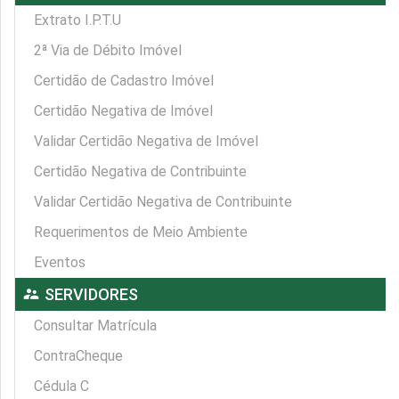
Extrato I.P.T.U
2ª Via de Débito Imóvel
Certidão de Cadastro Imóvel
Certidão Negativa de Imóvel
Validar Certidão Negativa de Imóvel
Certidão Negativa de Contribuinte
Validar Certidão Negativa de Contribuinte
Requerimentos de Meio Ambiente
Eventos
supervisor_account
SERVIDORES
Consultar Matrícula
ContraCheque
Cédula C