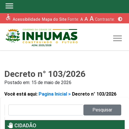
menu
accessible
A
A
brightness_6
Acessibilidade
Mapa do Site
Fonte:
A
Contraste:
menu
Decreto n° 103/2026
Postado em:
15 de maio de 2026
Você está aqui:
Pagina Inicial >
Decreto n° 103/2026
Pesquisar no site:
Pesquisar
pan_tool
CIDADÃO