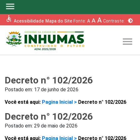
menu
accessible
A
A
brightness_6
Acessibilidade
Mapa do Site
Fonte:
A
Contraste:
menu
Decreto n° 102/2026
Postado em:
17 de junho de 2026
Você está aqui:
Pagina Inicial >
Decreto n° 102/2026
Decreto n° 102/2026
Postado em:
29 de maio de 2026
Você está aqui:
Pagina Inicial >
Decreto n° 102/2026