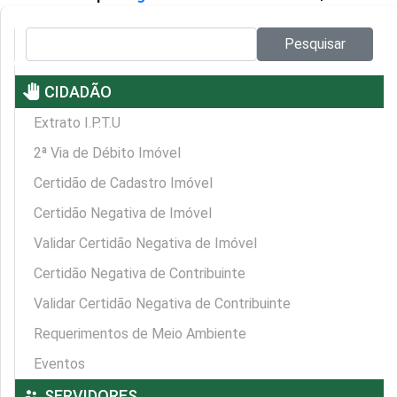
Pesquisar no site:
Pesquisar
pan_tool
CIDADÃO
Extrato I.P.T.U
2ª Via de Débito Imóvel
Certidão de Cadastro Imóvel
Certidão Negativa de Imóvel
Validar Certidão Negativa de Imóvel
Certidão Negativa de Contribuinte
Validar Certidão Negativa de Contribuinte
Requerimentos de Meio Ambiente
Eventos
supervisor_account
SERVIDORES