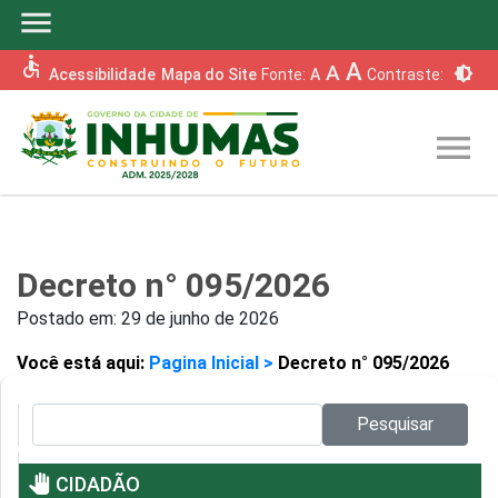
menu
accessible
A
A
brightness_6
Acessibilidade
Mapa do Site
Fonte:
A
Contraste:
menu
Decreto n° 095/2026
Postado em:
29 de junho de 2026
Você está aqui:
Pagina Inicial >
Decreto n° 095/2026
Pesquisar no site:
Pesquisar
pan_tool
CIDADÃO