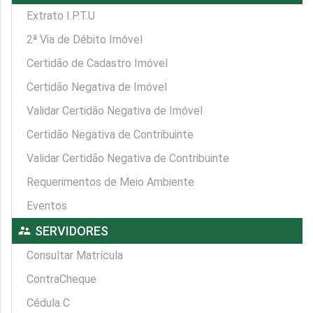
Extrato I.P.T.U
2ª Via de Débito Imóvel
Certidão de Cadastro Imóvel
Certidão Negativa de Imóvel
Validar Certidão Negativa de Imóvel
Certidão Negativa de Contribuinte
Validar Certidão Negativa de Contribuinte
Requerimentos de Meio Ambiente
Eventos
supervisor_account
SERVIDORES
Consultar Matrícula
ContraCheque
Cédula C