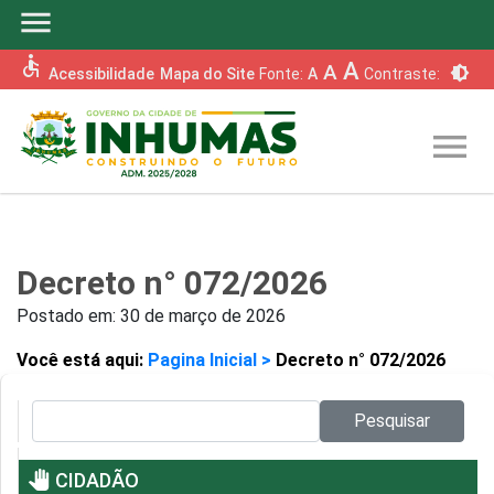
menu
accessible
A
A
brightness_6
Acessibilidade
Mapa do Site
Fonte:
A
Contraste:
menu
Decreto n° 072/2026
Postado em:
30 de março de 2026
Você está aqui:
Pagina Inicial >
Decreto n° 072/2026
Pesquisar no site:
Pesquisar
pan_tool
CIDADÃO