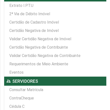
Extrato I.P.T.U
2ª Via de Débito Imóvel
Certidão de Cadastro Imóvel
Certidão Negativa de Imóvel
Validar Certidão Negativa de Imóvel
Certidão Negativa de Contribuinte
Validar Certidão Negativa de Contribuinte
Requerimentos de Meio Ambiente
Eventos
supervisor_account
SERVIDORES
Consultar Matrícula
ContraCheque
Cédula C