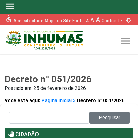
menu
accessible
A
A
brightness_6
Acessibilidade
Mapa do Site
Fonte:
A
Contraste:
menu
Decreto n° 051/2026
Postado em:
25 de fevereiro de 2026
Você está aqui:
Pagina Inicial >
Decreto n° 051/2026
Pesquisar no site:
Pesquisar
pan_tool
CIDADÃO