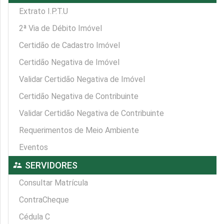
Extrato I.P.T.U
2ª Via de Débito Imóvel
Certidão de Cadastro Imóvel
Certidão Negativa de Imóvel
Validar Certidão Negativa de Imóvel
Certidão Negativa de Contribuinte
Validar Certidão Negativa de Contribuinte
Requerimentos de Meio Ambiente
Eventos
supervisor_account
SERVIDORES
Consultar Matrícula
ContraCheque
Cédula C