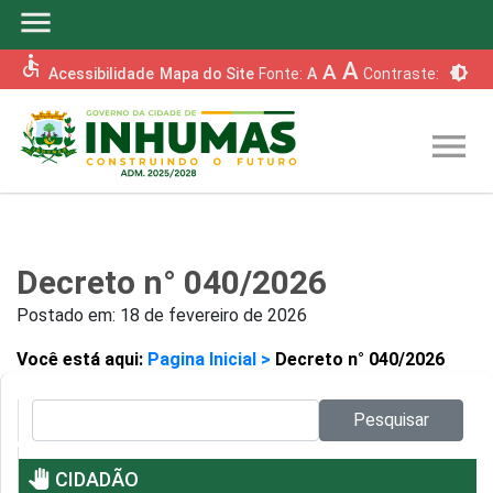
menu
accessible
A
A
brightness_6
Acessibilidade
Mapa do Site
Fonte:
A
Contraste:
menu
Decreto n° 040/2026
Postado em:
18 de fevereiro de 2026
Você está aqui:
Pagina Inicial >
Decreto n° 040/2026
Pesquisar no site:
Pesquisar
pan_tool
CIDADÃO