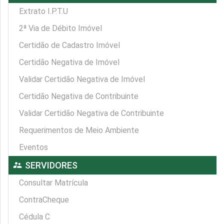
Extrato I.P.T.U
2ª Via de Débito Imóvel
Certidão de Cadastro Imóvel
Certidão Negativa de Imóvel
Validar Certidão Negativa de Imóvel
Certidão Negativa de Contribuinte
Validar Certidão Negativa de Contribuinte
Requerimentos de Meio Ambiente
Eventos
supervisor_account
SERVIDORES
Consultar Matrícula
ContraCheque
Cédula C