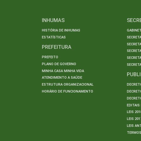
INHUMAS
SECR
HISTÓRIA DE INHUMAS
GABINET
ESTATÍSTICAS
SECRET
SECRETA
PREFEITURA
SECRETA
PREFEITO
SECRET
PLANO DE GOVERNO
SECRETA
MINHA CASA MINHA VIDA
PUBL
ATENDIMENTO A SAÚDE
ESTRUTURA ORGANIZACIONAL
DECRETO
HORÁRIO DE FUNCIONAMENTO
DECRETO
DECRETO
EDITAI
LEIS 201
LEIS 201
LEIS AN
TERMO