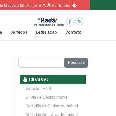
A
A
brightness_6
de
Mapa do Site
Fonte:
A
Contraste:
a
Serviços
Legislação
Contato
Pesquisar no site:
Pesquisar
pan_tool
CIDADÃO
Extrato I.P.T.U
2ª Via de Débito Imóvel
Certidão de Cadastro Imóvel
Certidão Negativa de Imóvel