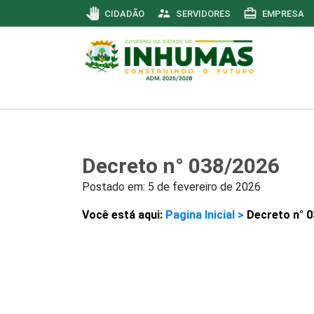
pan_tool
supervisor_account
card_travel
CIDADÃO
SERVIDORES
EMPRESA
Decreto n° 038/2026
Postado em:
5 de fevereiro de 2026
Você está aqui:
Pagina Inicial >
Decreto n° 