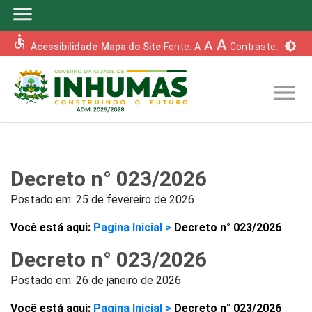
menu
accessible
A
A
brightness_6
Acessibilidade
Mapa do Site
Fonte:
A
Contraste:
menu
Decreto n° 023/2026
Postado em:
25 de fevereiro de 2026
Você está aqui:
Pagina Inicial >
Decreto n° 023/2026
Decreto n° 023/2026
Postado em:
26 de janeiro de 2026
Você está aqui:
Pagina Inicial >
Decreto n° 023/2026