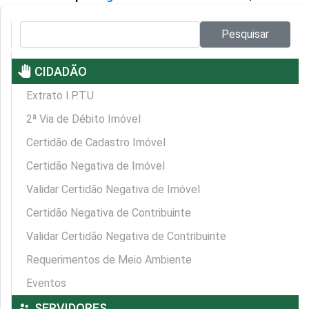
Pesquisar no site:
Pesquisar
pan_tool
CIDADÃO
Extrato I.P.T.U
2ª Via de Débito Imóvel
Certidão de Cadastro Imóvel
Certidão Negativa de Imóvel
Validar Certidão Negativa de Imóvel
Certidão Negativa de Contribuinte
Validar Certidão Negativa de Contribuinte
Requerimentos de Meio Ambiente
Eventos
supervisor_account
SERVIDORES