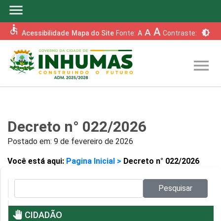
menu
accessible
A
A
brightness_6
Acessibilidade
Mapa do Site
Fonte:
A
Contraste:
menu
Decreto n° 022/2026
Postado em:
9 de fevereiro de 2026
Você está aqui:
Pagina Inicial >
Decreto n° 022/2026
Pesquisar no site:
Pesquisar
pan_tool
CIDADÃO