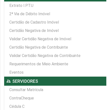
Extrato I.P.T.U
2ª Via de Débito Imóvel
Certidão de Cadastro Imóvel
Certidão Negativa de Imóvel
Validar Certidão Negativa de Imóvel
Certidão Negativa de Contribuinte
Validar Certidão Negativa de Contribuinte
Requerimentos de Meio Ambiente
Eventos
supervisor_account
SERVIDORES
Consultar Matrícula
ContraCheque
Cédula C