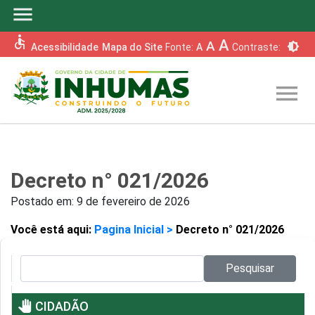
menu
accessible
A
A
brightness_6
Acessibilidade
Mapa do Site
Fonte:
A
Contraste:
menu
Decreto n° 021/2026
Postado em:
9 de fevereiro de 2026
Você está aqui:
Pagina Inicial >
Decreto n° 021/2026
Pesquisar no site:
Pesquisar
pan_tool
CIDADÃO