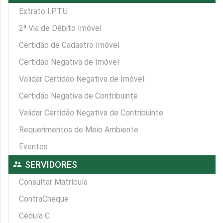
Extrato I.P.T.U
2ª Via de Débito Imóvel
Certidão de Cadastro Imóvel
Certidão Negativa de Imóvel
Validar Certidão Negativa de Imóvel
Certidão Negativa de Contribuinte
Validar Certidão Negativa de Contribuinte
Requerimentos de Meio Ambiente
Eventos
supervisor_account
SERVIDORES
Consultar Matrícula
ContraCheque
Cédula C