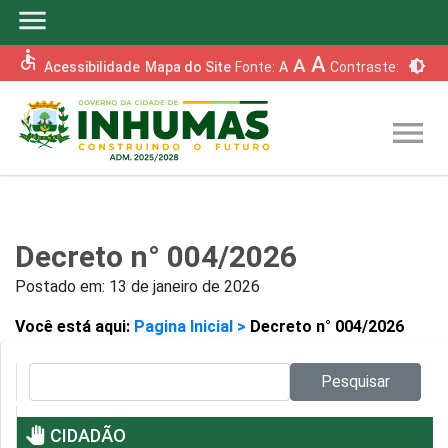
menu
accessible
A
A
brightness_6
Acessibilidade
Mapa do Site
Fonte:
A
Contraste:
menu
Decreto n° 004/2026
Postado em:
13 de janeiro de 2026
Você está aqui:
Pagina Inicial >
Decreto n° 004/2026
Pesquisar no site:
Pesquisar
pan_tool
CIDADÃO