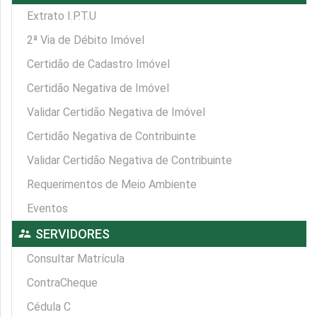
Extrato I.P.T.U
2ª Via de Débito Imóvel
Certidão de Cadastro Imóvel
Certidão Negativa de Imóvel
Validar Certidão Negativa de Imóvel
Certidão Negativa de Contribuinte
Validar Certidão Negativa de Contribuinte
Requerimentos de Meio Ambiente
Eventos
supervisor_account
SERVIDORES
Consultar Matrícula
ContraCheque
Cédula C