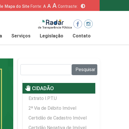
A
A
brightness_6
de
Mapa do Site
Fonte:
A
Contraste:
a
Serviços
Legislação
Contato
Pesquisar no site:
Pesquisar
pan_tool
CIDADÃO
Extrato I.P.T.U
2ª Via de Débito Imóvel
Certidão de Cadastro Imóvel
Certidão Negativa de Imóvel