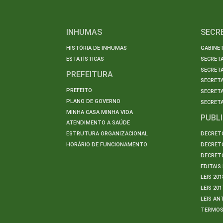
INHUMAS
SECR
HISTÓRIA DE INHUMAS
GABINET
ESTATÍSTICAS
SECRET
SECRETA
PREFEITURA
SECRETA
PREFEITO
SECRET
PLANO DE GOVERNO
SECRETA
MINHA CASA MINHA VIDA
PUBL
ATENDIMENTO A SAÚDE
ESTRUTURA ORGANIZACIONAL
DECRETO
HORÁRIO DE FUNCIONAMENTO
DECRETO
DECRETO
EDITAI
LEIS 201
LEIS 201
LEIS AN
TERMO