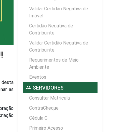
Validar Certidão Negativa de
Imóvel
Certidão Negativa de
Contribuinte
Validar Certidão Negativa de
Contribuinte
!
Requerimentos de Meio
Ambiente
Eventos
r desta
supervisor_account
SERVIDORES
onar as
Consultar Matrícula
ContraCheque
boração
criação
Cédula C
Primeiro Acesso