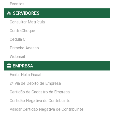
Eventos
supervisor_account
SERVIDORES
Consultar Matrícula
ContraCheque
Cédula C
Primeiro Acesso
Webmail
card_travel
EMPRESA
Emitir Nota Fiscal
2ª Via de Débito de Empresa
Certidão de Cadastro da Empresa
Certidão Negativa de Contribuinte
Validar Certidão Negativa de Contribuinte