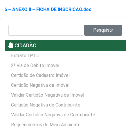
6 – ANEXO II – FICHA DE INSCRICAO.doc
Pesquisar no site:
Pesquisar
pan_tool
CIDADÃO
Extrato I.P.T.U
2ª Via de Débito Imóvel
Certidão de Cadastro Imóvel
Certidão Negativa de Imóvel
Validar Certidão Negativa de Imóvel
Certidão Negativa de Contribuinte
Validar Certidão Negativa de Contribuinte
Requerimentos de Meio Ambiente