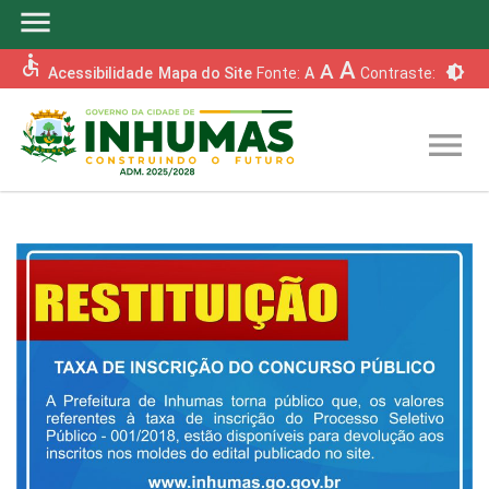
menu
accessible
A
A
brightness_6
Acessibilidade
Mapa do Site
Fonte:
A
Contraste:
menu