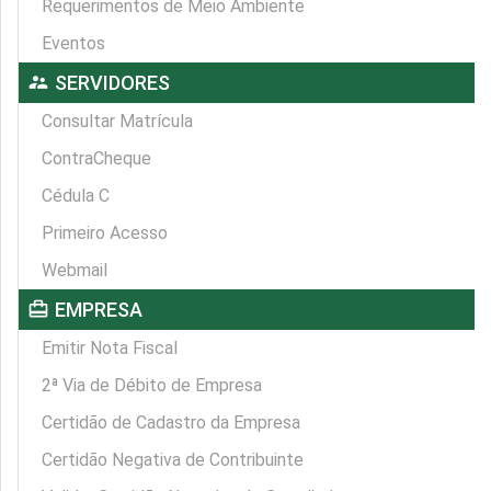
Requerimentos de Meio Ambiente
Eventos
supervisor_account
SERVIDORES
Consultar Matrícula
ContraCheque
Cédula C
Primeiro Acesso
Webmail
card_travel
EMPRESA
Emitir Nota Fiscal
2ª Via de Débito de Empresa
Certidão de Cadastro da Empresa
Certidão Negativa de Contribuinte