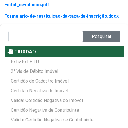
Edital_devolucao.pdf
Formulario-de-restituicao-da-taxa-de-inscrição.docx
Pesquisar no site:
Pesquisar
pan_tool
CIDADÃO
Extrato I.P.T.U
2ª Via de Débito Imóvel
Certidão de Cadastro Imóvel
Certidão Negativa de Imóvel
Validar Certidão Negativa de Imóvel
Certidão Negativa de Contribuinte
Validar Certidão Negativa de Contribuinte