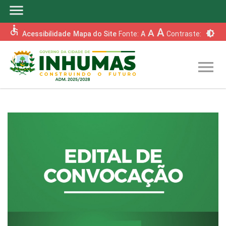
menu
accessible
A
A
brightness_6
Acessibilidade
Mapa do Site
Fonte:
A
Contraste:
menu