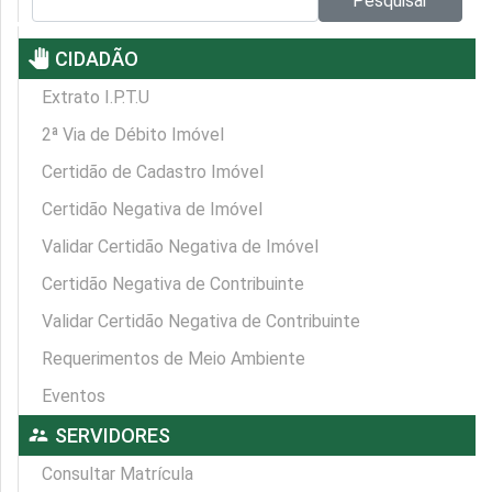
Pesquisar
pan_tool
CIDADÃO
Extrato I.P.T.U
2ª Via de Débito Imóvel
Certidão de Cadastro Imóvel
Certidão Negativa de Imóvel
Validar Certidão Negativa de Imóvel
Certidão Negativa de Contribuinte
Validar Certidão Negativa de Contribuinte
Requerimentos de Meio Ambiente
Eventos
supervisor_account
SERVIDORES
Consultar Matrícula