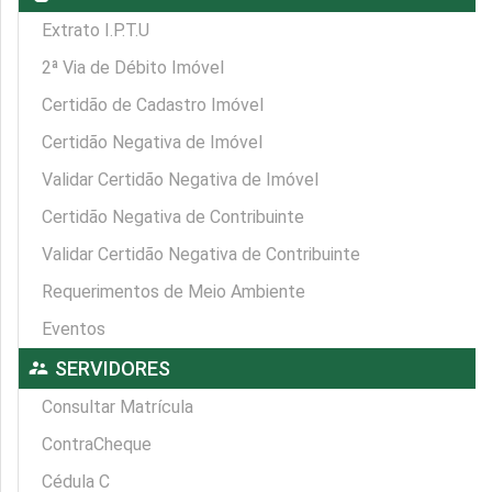
Extrato I.P.T.U
2ª Via de Débito Imóvel
Certidão de Cadastro Imóvel
Certidão Negativa de Imóvel
Validar Certidão Negativa de Imóvel
Certidão Negativa de Contribuinte
Validar Certidão Negativa de Contribuinte
Requerimentos de Meio Ambiente
Eventos
supervisor_account
SERVIDORES
Consultar Matrícula
ContraCheque
Cédula C