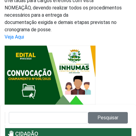
ofertadas para cargos efetivos com vista
NOMEAÇÃO, devendo realizar todos os procedimentos
necessários para a entrega da
documentação exigida e demais etapas previstas no
cronograma de posse.
Veja Aqui
Pesquisar no site:
Pesquisar
pan_tool
CIDADÃO