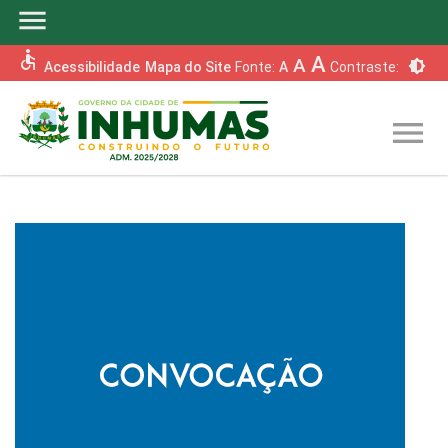
menu
accessible
A
A
brightness_6
Acessibilidade
Mapa do Site
Fonte:
A
Contraste:
menu