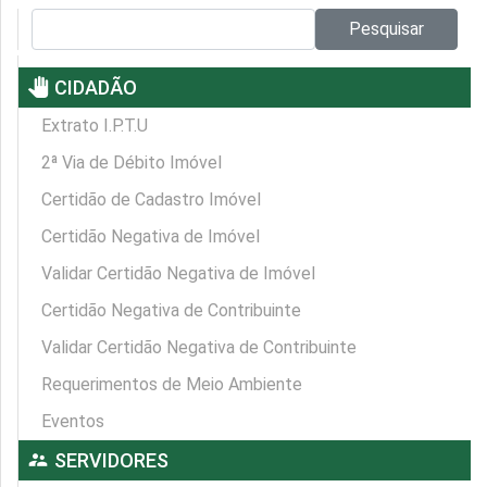
Pesquisar no site:
Pesquisar
pan_tool
CIDADÃO
Extrato I.P.T.U
2ª Via de Débito Imóvel
Certidão de Cadastro Imóvel
Certidão Negativa de Imóvel
Validar Certidão Negativa de Imóvel
Certidão Negativa de Contribuinte
Validar Certidão Negativa de Contribuinte
Requerimentos de Meio Ambiente
Eventos
supervisor_account
SERVIDORES