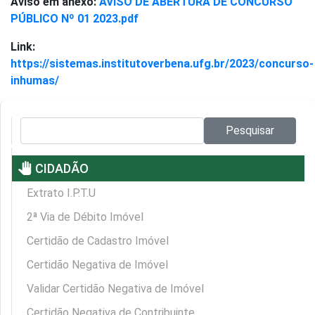
Aviso em anexo:
AVISO DE ABERTURA DE CONCURSO
PÚBLICO Nº 01 2023.pdf
Link:
https://sistemas.institutoverbena.ufg.br/2023/concurso-
inhumas/
Pesquisar no site:
Pesquisar
pan_tool
CIDADÃO
Extrato I.P.T.U
2ª Via de Débito Imóvel
Certidão de Cadastro Imóvel
Certidão Negativa de Imóvel
Validar Certidão Negativa de Imóvel
Certidão Negativa de Contribuinte