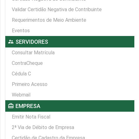
Validar Certidão Negativa de Contribuinte
Requerimentos de Meio Ambiente
Eventos
supervisor_account
SERVIDORES
Consultar Matrícula
ContraCheque
Cédula C
Primeiro Acesso
Webmail
card_travel
EMPRESA
Emitir Nota Fiscal
2ª Via de Débito de Empresa
Certidão de Cadastro da Empresa