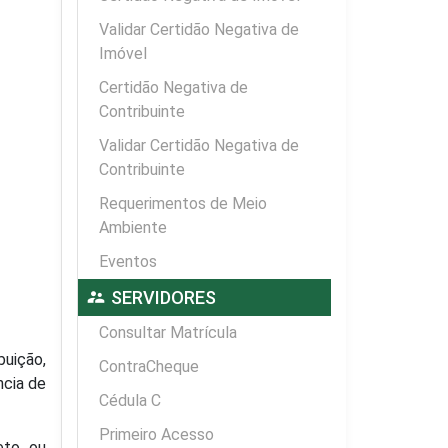
Validar Certidão Negativa de
Imóvel
Certidão Negativa de
Contribuinte
Validar Certidão Negativa de
Contribuinte
Requerimentos de Meio
Ambiente
Eventos
supervisor_account
SERVIDORES
Consultar Matrícula
buição,
ContraCheque
ncia de
Cédula C
Primeiro Acesso
eto ou