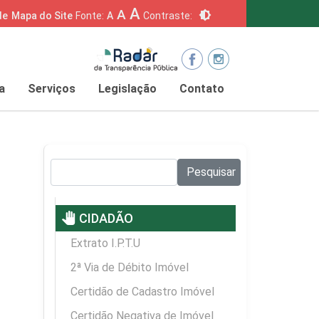
A
A
brightness_6
de
Mapa do Site
Fonte:
A
Contraste:
a
Serviços
Legislação
Contato
Pesquisar no site:
Pesquisar
pan_tool
CIDADÃO
Extrato I.P.T.U
2ª Via de Débito Imóvel
Certidão de Cadastro Imóvel
Certidão Negativa de Imóvel