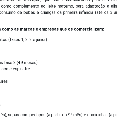
s como complemento ao leite materno, para adaptação a ali
consumo de bebês e crianças da primeira infância (até os 3 
im como as marcas e empresas que os comercializam:
os (fases 1, 2, 3 e júnior)
as fase 2 (+9 meses)
ranco e espinafre
reli
.
ês), sopas com pedaços (a partir do 9º mês) e comidinhas (a pa