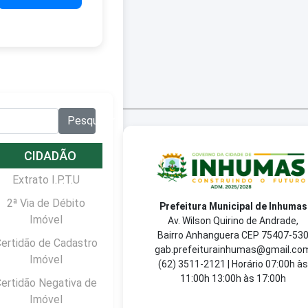
Pesquisar no site:
Pesquisar
CIDADÃO
Extrato I.P.T.U
2ª Via de Débito
Prefeitura Municipal de Inhumas
Imóvel
Av. Wilson Quirino de Andrade,
Bairro Anhanguera CEP 75407-53
ertidão de Cadastro
gab.prefeiturainhumas@gmail.co
Imóvel
(62) 3511-2121 | Horário 07:00h às
11:00h 13:00h às 17:00h
ertidão Negativa de
Imóvel