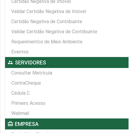
Certidão Negativa de Imóvel
Validar Certidão Negativa de Imóvel
Certidão Negativa de Contribuinte
Validar Certidão Negativa de Contribuinte
Requerimentos de Meio Ambiente
Eventos
supervisor_account
SERVIDORES
Consultar Matrícula
ContraCheque
Cédula C
Primeiro Acesso
Webmail
card_travel
EMPRESA