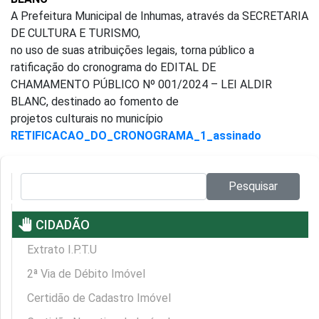
A Prefeitura Municipal de Inhumas, através da SECRETARIA
DE CULTURA E TURISMO,
no uso de suas atribuições legais, torna público a
ratificação do cronograma do EDITAL DE
CHAMAMENTO PÚBLICO Nº 001/2024 – LEI ALDIR
BLANC, destinado ao fomento de
projetos culturais no município
RETIFICACAO_DO_CRONOGRAMA_1_assinado
Pesquisar no site:
Pesquisar
pan_tool
CIDADÃO
Extrato I.P.T.U
2ª Via de Débito Imóvel
Certidão de Cadastro Imóvel