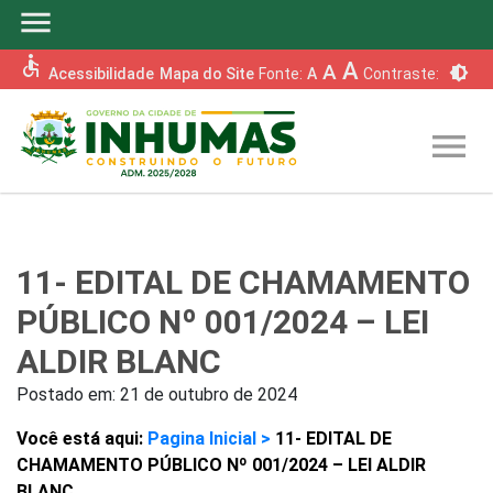
menu
accessible
A
A
brightness_6
Acessibilidade
Mapa do Site
Fonte:
A
Contraste:
menu
11- EDITAL DE CHAMAMENTO
PÚBLICO Nº 001/2024 – LEI
ALDIR BLANC
Postado em:
21 de outubro de 2024
Você está aqui:
Pagina Inicial >
11- EDITAL DE
CHAMAMENTO PÚBLICO Nº 001/2024 – LEI ALDIR
BLANC