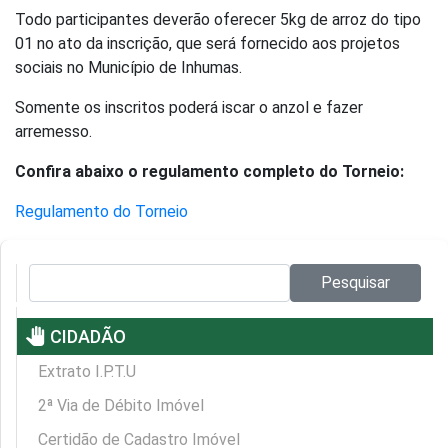
Todo participantes deverão oferecer 5kg de arroz do tipo
01 no ato da inscrição, que será fornecido aos projetos
sociais no Município de Inhumas.
Somente os inscritos poderá iscar o anzol e fazer
arremesso.
Confira abaixo o regulamento completo do Torneio:
Regulamento do Torneio
Pesquisar no site:
Pesquisar
pan_tool
CIDADÃO
Extrato I.P.T.U
2ª Via de Débito Imóvel
Certidão de Cadastro Imóvel