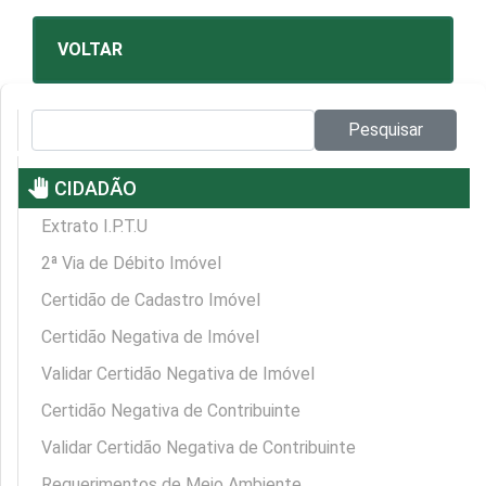
VOLTAR
Pesquisar no site:
Pesquisar
pan_tool
CIDADÃO
Extrato I.P.T.U
2ª Via de Débito Imóvel
Certidão de Cadastro Imóvel
Certidão Negativa de Imóvel
Validar Certidão Negativa de Imóvel
Certidão Negativa de Contribuinte
Validar Certidão Negativa de Contribuinte
Requerimentos de Meio Ambiente