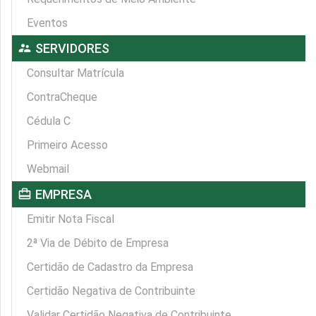
Eventos
supervisor_account
SERVIDORES
Consultar Matrícula
ContraCheque
Cédula C
Primeiro Acesso
Webmail
card_travel
EMPRESA
Emitir Nota Fiscal
2ª Via de Débito de Empresa
Certidão de Cadastro da Empresa
Certidão Negativa de Contribuinte
Validar Certidão Negativa de Contribuinte