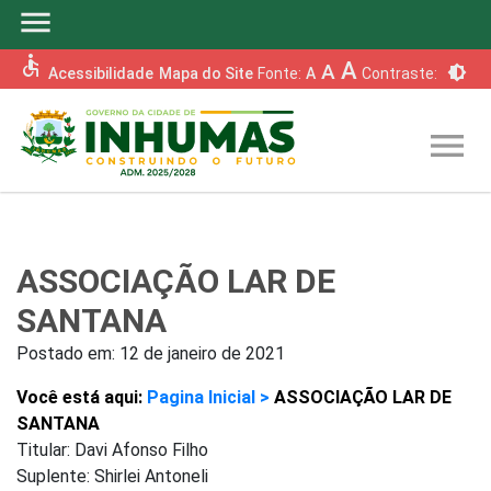
menu
accessible
A
A
brightness_6
Acessibilidade
Mapa do Site
Fonte:
A
Contraste:
menu
ASSOCIAÇÃO LAR DE
SANTANA
Postado em:
12 de janeiro de 2021
Você está aqui:
Pagina Inicial >
ASSOCIAÇÃO LAR DE
SANTANA
Titular: Davi Afonso Filho
Suplente: Shirlei Antoneli