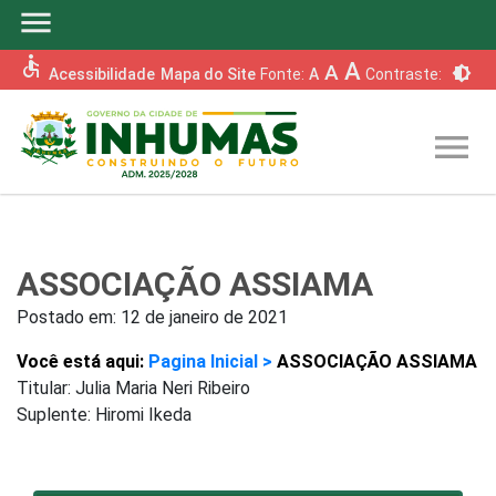
menu
accessible
A
A
brightness_6
Acessibilidade
Mapa do Site
Fonte:
A
Contraste:
menu
ASSOCIAÇÃO ASSIAMA
Postado em:
12 de janeiro de 2021
Você está aqui:
Pagina Inicial >
ASSOCIAÇÃO ASSIAMA
Titular: Julia Maria Neri Ribeiro
Suplente: Hiromi Ikeda