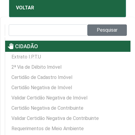
VOLTAR
Pesquisar no site:
Pesquisar
pan_tool
CIDADÃO
Extrato I.P.T.U
2ª Via de Débito Imóvel
Certidão de Cadastro Imóvel
Certidão Negativa de Imóvel
Validar Certidão Negativa de Imóvel
Certidão Negativa de Contribuinte
Validar Certidão Negativa de Contribuinte
Requerimentos de Meio Ambiente