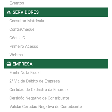
Eventos
supervisor_account
SERVIDORES
Consultar Matrícula
ContraCheque
Cédula C
Primeiro Acesso
Webmail
card_travel
EMPRESA
Emitir Nota Fiscal
2ª Via de Débito de Empresa
Certidão de Cadastro da Empresa
Certidão Negativa de Contribuinte
Validar Certidão Negativa de Contribuinte