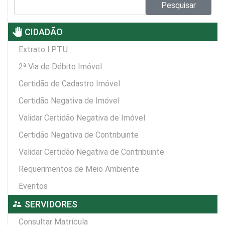
Pesquisar no site:
Pesquisar
pan_tool
CIDADÃO
Extrato I.P.T.U
2ª Via de Débito Imóvel
Certidão de Cadastro Imóvel
Certidão Negativa de Imóvel
Validar Certidão Negativa de Imóvel
Certidão Negativa de Contribuinte
Validar Certidão Negativa de Contribuinte
Requerimentos de Meio Ambiente
Eventos
supervisor_account
SERVIDORES
Consultar Matrícula