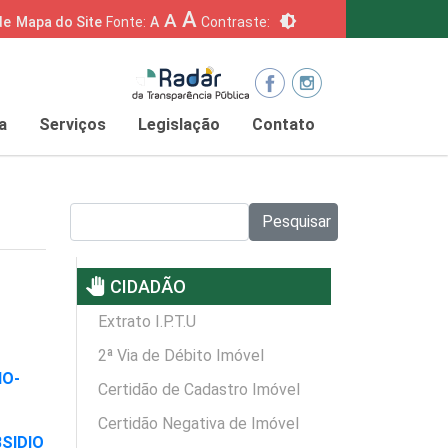
A
A
brightness_6
de
Mapa do Site
Fonte:
A
Contraste:
a
Serviços
Legislação
Contato
Pesquisar no site:
Pesquisar
pan_tool
CIDADÃO
Extrato I.P.T.U
2ª Via de Débito Imóvel
IO-
Certidão de Cadastro Imóvel
Certidão Negativa de Imóvel
BSIDIO