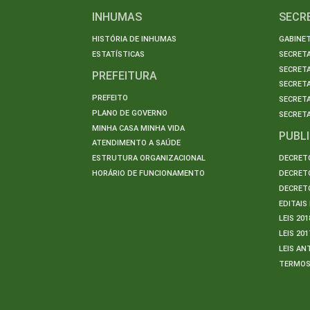
INHUMAS
SECR
HISTÓRIA DE INHUMAS
GABINET
ESTATÍSTICAS
SECRET
SECRETA
PREFEITURA
SECRETA
PREFEITO
SECRET
PLANO DE GOVERNO
SECRETA
MINHA CASA MINHA VIDA
PUBL
ATENDIMENTO A SAÚDE
ESTRUTURA ORGANIZACIONAL
DECRETO
HORÁRIO DE FUNCIONAMENTO
DECRETO
DECRETO
EDITAI
LEIS 201
LEIS 201
LEIS AN
TERMO