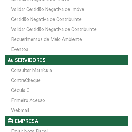
Validar Certidão Negativa de Imóvel
Certidão Negativa de Contribuinte
Validar Certidão Negativa de Contribuinte
Requerimentos de Meio Ambiente
Eventos
supervisor_account
SERVIDORES
Consultar Matrícula
ContraCheque
Cédula C
Primeiro Acesso
Webmail
card_travel
EMPRESA
Emitir Nota Fiscal