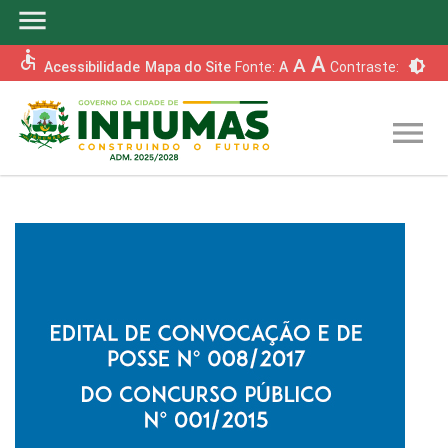
menu
accessible
A
A
brightness_6
Acessibilidade
Mapa do Site
Fonte:
A
Contraste:
menu