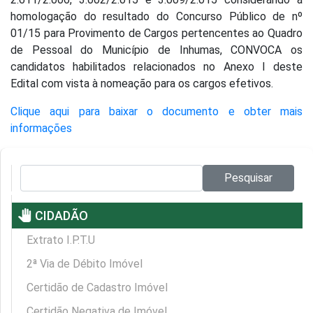
homologação do resultado do Concurso Público de nº
01/15 para Provimento de Cargos pertencentes ao Quadro
de Pessoal do Município de Inhumas, CONVOCA os
candidatos habilitados relacionados no Anexo I deste
Edital com vista à nomeação para os cargos efetivos.
Clique aqui para baixar o documento e obter mais
informações
Pesquisar no site:
Pesquisar
pan_tool
CIDADÃO
Extrato I.P.T.U
2ª Via de Débito Imóvel
Certidão de Cadastro Imóvel
Certidão Negativa de Imóvel