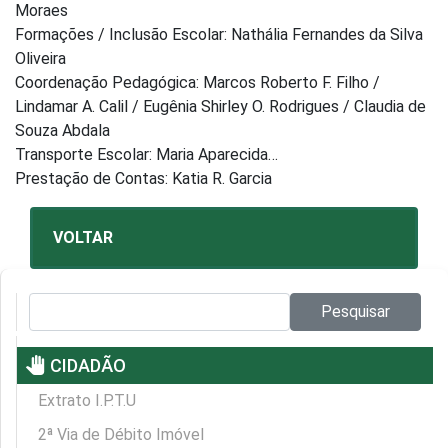
Moraes
Formações / Inclusão Escolar: Nathália Fernandes da Silva
Oliveira
Coordenação Pedagógica: Marcos Roberto F. Filho /
Lindamar A. Calil / Eugênia Shirley O. Rodrigues / Claudia de
Souza Abdala
Transporte Escolar: Maria Aparecida…
Prestação de Contas: Katia R. Garcia
VOLTAR
Pesquisar no site:
Pesquisar
pan_tool
CIDADÃO
Extrato I.P.T.U
2ª Via de Débito Imóvel